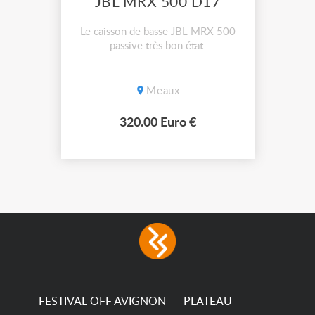
JBL MRX 500 D17
Le caisson de basse JBL MRX 500
passive très bon état.
Meaux
320.00 Euro €
FESTIVAL OFF AVIGNON
PLATEAU