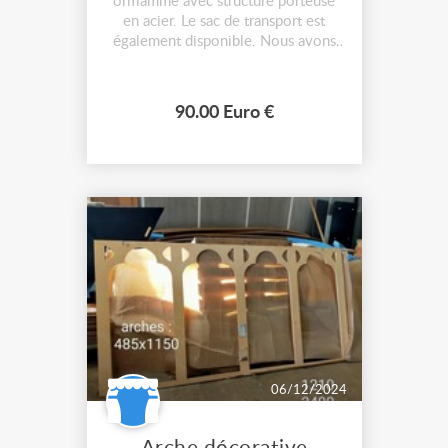
oriflamme avec structure porteuse
en acier. Le sac de transport est
également disponible. Nous avons
6 éléments de ce type, le tissus sera
à remplacer pour être à vos
couleurs. Longueur tissus : 3470
90.00 Euro €
Longueur tige : 4370 Nous avons
également du mobiliers
d'exposition, d'ameublement et du
multimédia....
06/12/2024