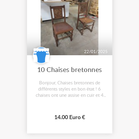
22/01/2025
10 Chaises bretonnes
Bonjour, Chaises bretonnes de
différents styles en bon état ! 6
chaises ont une assise en cuir et 4
ont une assise en paille. 47x47cm
hauteur avec le dossier : 92,5 pour
celles en cuir // 97,5 pour celles en
14.00 Euro €
paille. Hauteur de l’assise : 46cm La
structure est en bois massif, cela
permet un aérogomma...