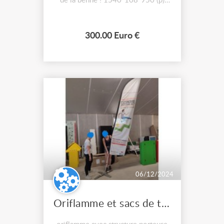
de la benne ! 1540*108*950 (p)
mm Remarque particulière : mérite
un coup de nettoyage ! Nous avons
également du mobilier d'exposition,
300.00 Euro €
d'ameublement et du multimédia.
Tout peut aussi être loué ! Retrait
sur place ou transpor...
06/12/2024
Oriflamme et sacs de transport