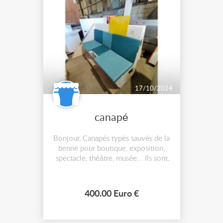
17/10/2024
canapé
Bonjour, Canapés typés sauvés de la
benne pour boutique, exposition,
spectacle, théâtre, musée... Ils sont
fabriqués en aggloméré. Les flèches
du canapé rouge ne sont elles plus
en bon état. Le canapé beige a été
400.00 Euro €
repeint. Il est possible de réintégrer
des enceintes aux endroits prévus à
cet effet. C...