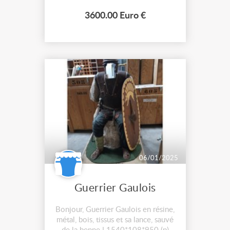
exposition. Tout fonctionne très
bien, portes sur charnières,
3600.00 Euro €
rangement technique dans l’embase,
il faudra juste remplacer les
batteuses que n...
06/01/2025
Guerrier Gaulois
Bonjour, Guerrier Gaulois en résine,
métal, bois, tissus et sa lance, sauvé