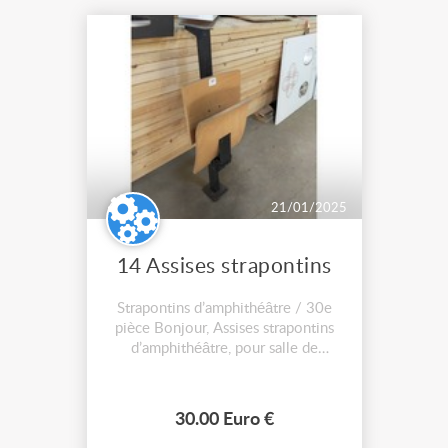
21/01/2025
14 Assises strapontins
Strapontins d’amphithéâtre / 30e
pièce Bonjour, Assises strapontins
d’amphithéâtre, pour salle de
spectacle, cinéma, aménagement
vintage intérieur pour maison, salle
d’attente ou autre. Il est possible de
30.00 Euro €
fixer une tablette sur la platine du