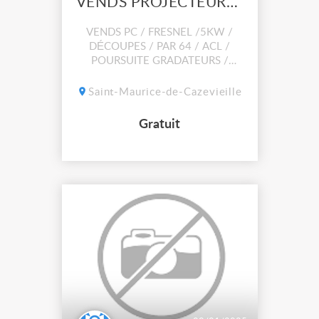
VENDS PROJECTEURS PC FRESNEL DECOUPES PAR 64ACL
VENDS PC / FRESNEL /5KW /
DÉCOUPES / PAR 64 / ACL /
POURSUITE GRADATEURS /
MULTIPAIRES STRCTURES ET
DIVERS SUITE ARARRET D
Saint-Maurice-de-Cazevieille
ACTIVITÉ
Gratuit