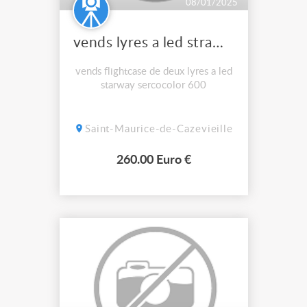
08/01/2025
vends lyres a led straway servocolor 600
vends flightcase de deux lyres a led
starway sercocolor 600
Saint-Maurice-de-Cazevieille
260.00 Euro €