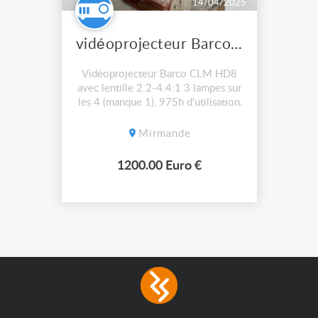
14/04/2025
vidéoprojecteur Barco CLM HD8
Vidéoprojecteur Barco CLM HD8
avec lentille 2.2-4.4:1 3 lampes sur
les 4 (manque 1), 975h d'utilisation
Facture avec TVA possible
Mirmande
1200.00 Euro €