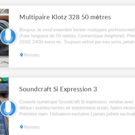
Multipaire Klotz 328 50 mètres
Bonjour, Je vend ensemble boitier multipaire professionnel
d'une longueur de 50 mètres. Connectique Amphenol. Prem
2010, 2400 euros ttc. Toujours utilisé par mes soins, jamai
sont testés et fonctionnent parfaiteme...
Rennes
25
Soundcraft Si Expression 3
Console numérique Soundcraft Si expression, vendue avec f
défaut ( entrées/sorties xlr entièrement testés, faders moto
Première main. Utilisation exclusive ( jamais prêtée ou louée
vous proposer un prix sur ensemble ...
Rennes