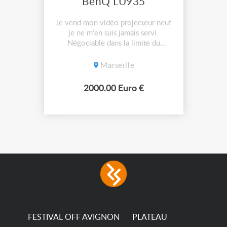
BenQ LU935
Je vend mon vidéo projecteur neuf
je ne m’en suis jamais servi.
Négociable dans la limite du
raisonnable.
Marseille
2000.00 Euro €
FESTIVAL OFF AVIGNON
PLATEAU