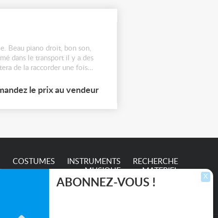
e. Beau piano droit, bon son,
mé dans le transport il y a des
era de la raccorder une fois
andez le prix au vendeur
S
COSTUMES
INSTRUMENTS
RECHERCHE
MUSIQUE
MATERIEL
X
ABONNEZ-VOUS !
Inscrivez-vous pour recevoir les dernières
annonces, mises à jour et offres spéciales
directement dans votre boîte de réception.