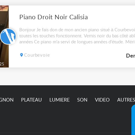
Piano Droit Noir Calisia
Bonjour Je fais don de mon ancien piano situé à Courbevoi
toutes les touches fonctionnent. Vernis noir du bas côté abî
années Ce piano m'a servi de longues années d'étude. Mérit
récupérée (cela fait plusieurs ann...
Courbevoie
Dem
25
IGNON
PLATEAU
LUMIERE
SON
VIDEO
AUTRE