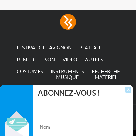
FESTIVAL OFF AVIGNON
PLATEAU
LUMIERE
SON
VIDEO
AUTRES
COSTUMES
INSTRUMENTS
RECHERCHE
MUSIQUE
MATERIEL
TRANSPORTS
X
ABONNEZ-VOUS !
Inscrivez-vous pour recevoir les dernières
annonces, mises à jour et offres spéciales
directement dans votre boîte de réception.
©2026. All rights reserved recupscene.com