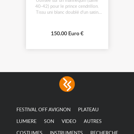
Utilisée sur un mannequin (taille
40-42) pour le prince cendrillon.
Tissu uni blanc doublé d'un satin
motifs dorés chatoyants. Doubles
manches. Dimensions: -milieu dos
107cm - milieu devant 95cm
150.00 Euro €
-épaule 19cm -carrure dos (entre
les dessous de bras) 65cm -ampleur
du bas 1m40 -longueur manches
droites...
FESTIVAL OFF AVIGNON
PLATEAU
LUMIERE
SON
VIDEO
AUTRES
COSTUMES
INSTRUMENTS
RECHERCHE