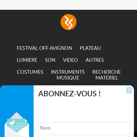
FESTIVAL OFF AVIGNON
PLATEAU
LUMIERE
SON
VIDEO
AUTRES
COSTUMES
INSTRUMENTS
RECHERCHE
MUSIQUE
MATERIEL
TRANSPORTS
X
ABONNEZ-VOUS !
Inscrivez-vous pour recevoir les dernières
annonces, mises à jour et offres spéciales
directement dans votre boîte de réception.
©2026. All rights reserved recupscene.com