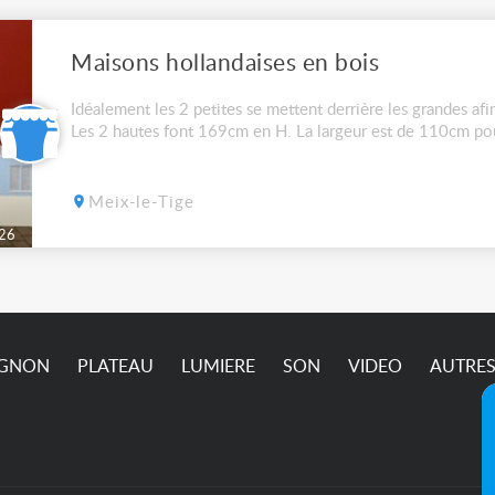
Maisons hollandaises en bois
Idéalement les 2 petites se mettent derrière les grandes af
Les 2 hautes font 169cm en H. La largeur est de 110cm pou
Meix-le-Tige
26
IGNON
PLATEAU
LUMIERE
SON
VIDEO
AUTRE