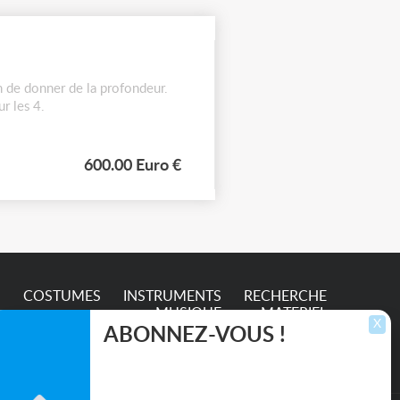
in de donner de la profondeur.
r les 4.
600.00 Euro €
S
COSTUMES
INSTRUMENTS
RECHERCHE
MUSIQUE
MATERIEL
X
ABONNEZ-VOUS !
Inscrivez-vous pour recevoir les dernières
annonces, mises à jour et offres spéciales
directement dans votre boîte de réception.