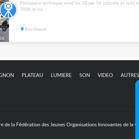
Prestataire technique vend lot 70 par 56 (chrome et noir) 
700€ le lot
Bordeaux
26
IGNON
PLATEAU
LUMIERE
SON
VIDEO
AUTRE
de la Fédération des Jeunes Organisations Innovantes de la Cu