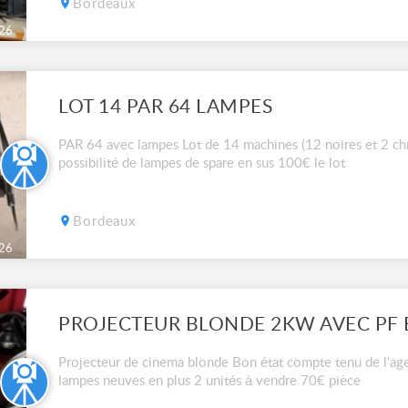
Bordeaux
26
LOT 14 PAR 64 LAMPES
PAR 64 avec lampes Lot de 14 machines (12 noires et 2 c
possibilité de lampes de spare en sus 100€ le lot
Bordeaux
26
PROJECTEUR BLONDE 2KW AVEC PF 
Projecteur de cinema blonde Bon état compte tenu de l'age
lampes neuves en plus 2 unités à vendre 70€ pièce