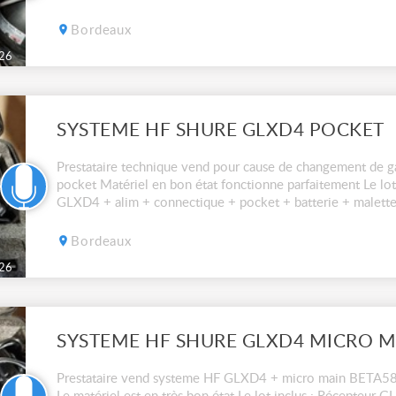
Bordeaux
26
SYSTEME HF SHURE GLXD4 POCKET
Prestataire technique vend pour cause de changement d
pocket Matériel en bon état fonctionne parfaitement Le lo
GLXD4 + alim + connectique + pocket + batterie + malett
N'hésitez pas à nous contacter
Bordeaux
26
SYSTEME HF SHURE GLXD4 MICRO M
Prestataire vend systeme HF GLXD4 + micro main BETA5