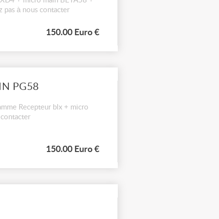
r GLXD4 + micro main BETA58 +
z pas à nous contacter
150.00 Euro €
IN PG58
amme Recepteur blx + micro
 contacter
150.00 Euro €