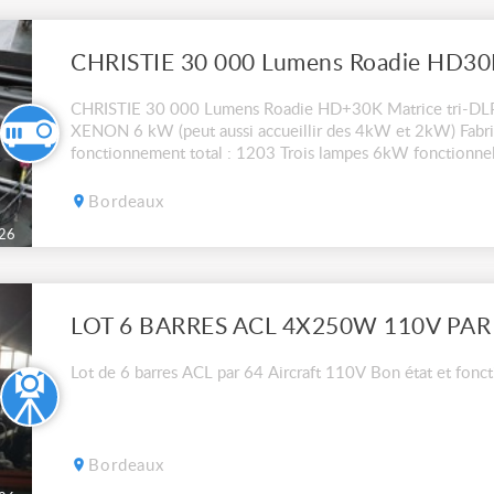
CHRISTIE 30 000 Lumens Roadie HD+30K Matrice tri-DLP
XENON 6 kW (peut aussi accueillir des 4kW et 2kW) Fabr
fonctionnement total : 1203 Trois lampes 6kW fonctionnel
30h, 508h, 664h Refroidissement liquide révisé par Christie
Bordeaux
26
LOT 6 BARRES ACL 4X250W 110V PAR
Lot de 6 barres ACL par 64 Aircraft 110V Bon état et fonc
Bordeaux