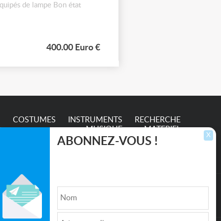
équipés de lampe Bon état
400.00 Euro €
S
COSTUMES
INSTRUMENTS
RECHERCHE
MUSIQUE
MATERIEL
X
ABONNEZ-VOUS !
Inscrivez-vous pour recevoir les dernières
annonces, mises à jour et offres spéciales
directement dans votre boîte de réception.
lture et de l'Entertainment