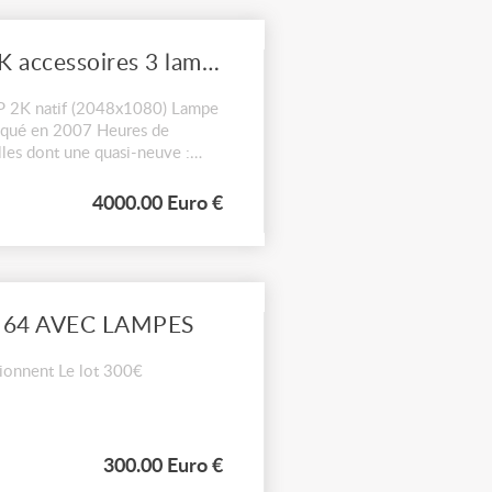
CHRISTIE 30 000 Lumens Roadie HD30K accessoires 3 lampes flightcase 1 optique
 2K natif (2048x1080) Lampe
iqué en 2007 Heures de
les dont une quasi-neuve :
 ...
4000.00 Euro €
 64 AVEC LAMPES
tionnent Le lot 300€
300.00 Euro €