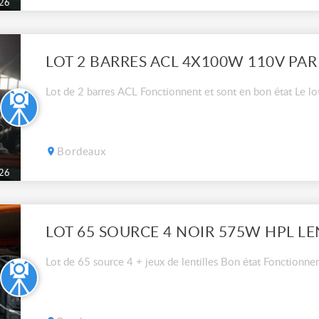
26
LOT 2 BARRES ACL 4X100W 110V PAR
Lot de 2 barres ACL Fonctionnent et sont en bon état Le l
Bordeaux
26
LOT 65 SOURCE 4 NOIR 575W HPL LE
Lot de 65 source 4 + jeux de lentilles Bon état Fonctionne