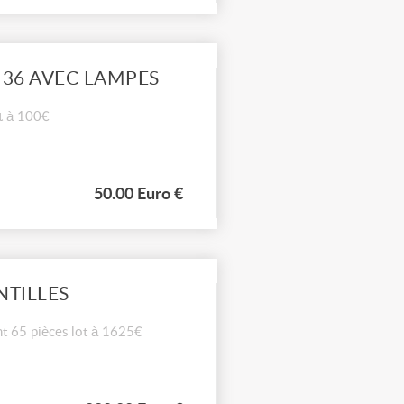
 36 AVEC LAMPES
ot à 100€
50.00 Euro €
NTILLES
nt 65 pièces lot à 1625€