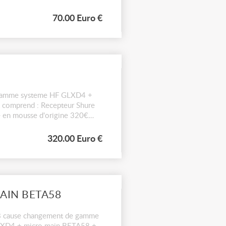
70.00 Euro €
e gamme systeme HF GLXD4 +
t comprend : Recepteur Shure
e en mousse d'origine 320€
320.00 Euro €
AIN BETA58
8 cause changement de gamme