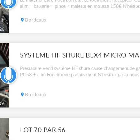
Le matériel est en très bon état Le lot inclus : Récepteu
alim + batterie + pince + malette en mousse 150€ N'hésite
Bordeaux
26
SYSTEME HF SHURE BLX4 MICRO MA
Prestataire vend système HF shure cause changement de g
PG58 + alim Fonctionne parfaitement N'hésitez pas à nous
Bordeaux
26
LOT 70 PAR 56