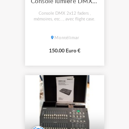
Console lumière DMX 2x12
Console DMX 2x12 faders ,
mémoires, etc..., avec flight case.
Montélimar
150.00 Euro €