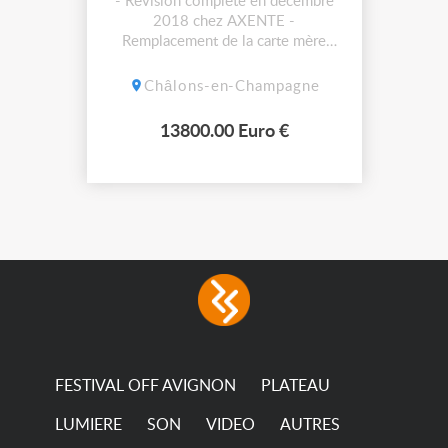
- Révision complète en décembre
2018 chez AXENTE -
Remplacement de la carte mère
avec mise à jour logiciel - Clavier
neuf - Etat parfait
Châlons-en-Champagne
13800.00 Euro €
FESTIVAL OFF AVIGNON
PLATEAU
LUMIERE
SON
VIDEO
AUTRES