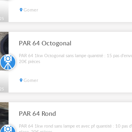
Gomer
25
PAR 64 Octogonal
PAR 64 1kw Octogonal sans lampe quantité : 15 pas d'envoi
20€ pièces
Gomer
25
PAR 64 Rond
PAR 64 1kw rond sans lampe et avec pf quantité : 10 pas d'