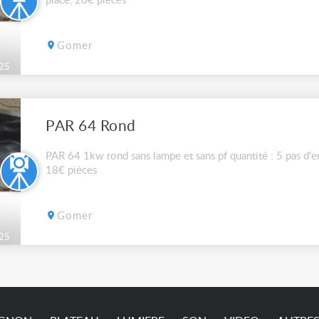
place, 20€ pièces
Gomer
25
PAR 64 Rond
PAR 64 1kw rond sans lampe et sans pf quantité : 5 pas d'en
18€ pièces
Gomer
25