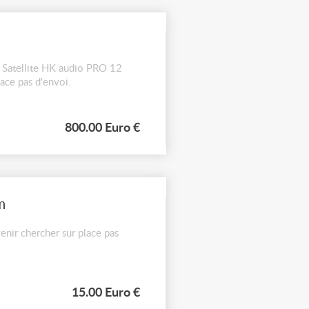
2 Satellite HK audio PRO 12
lace pas d'envoi.
800.00 Euro €
m
nir chercher sur place pas
15.00 Euro €