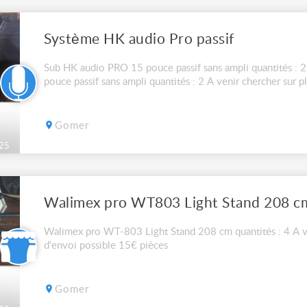
Système HK audio Pro passif
Sub HK audio PRO 15 pouce passif sans ampli quantités : 
pouce passif sans ampli quantités : 2 A venir chercher sur p
Gomer
25
Walimex pro WT803 Light Stand 208 c
Walimex pro WT-803 Light Stand 208 cm quantités : 4 A ve
d'envoi possible 15€ pièces
Gomer