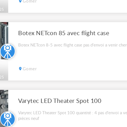
Gomer
25
Botex NETcon 85 avec flight case
Botex NETcon 8-5 avec flight case pas d'envoi a venir cher
Gomer
25
Varytec LED Theater Spot 100
Varytec LED Theater Spot 100 quantité : 4 pas d'envoi a ve
pièces neuf