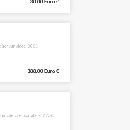
30.00 Euro €
cher sur place, 388€
388.00 Euro €
nir chercher sur place, 290€