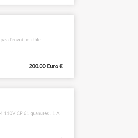
pas d'envoi possible
200.00 Euro €
4 110V CP 61 quantités : 1 A