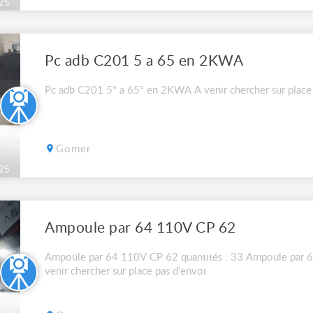
25
Pc adb C201 5 a 65 en 2KWA
Pc adb C201 5° a 65° en 2KWA A venir chercher sur place 
Gomer
25
Ampoule par 64 110V CP 62
Ampoule par 64 110V CP 62 quantités : 33 Ampoule par 6
venir chercher sur place pas d'envoi