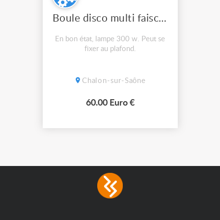
Boule disco multi faisceaux rotative Pollux Starway
En bon état, lampe 300 w. Peut se
fixer au plafond.
Chalon-sur-Saône
60.00 Euro €