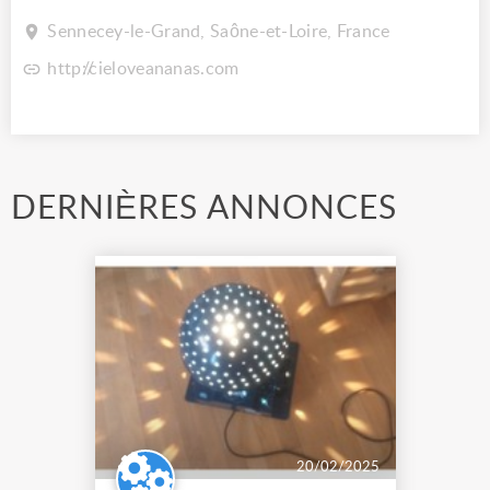
Sennecey-le-Grand, Saône-et-Loire, France
http://cieloveananas.com
DERNIÈRES ANNONCES
20/02/2025