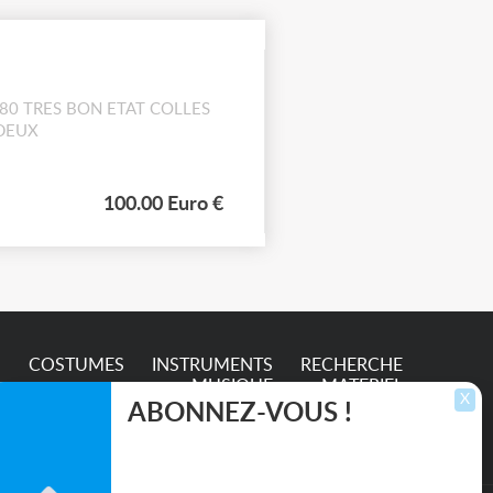
,80 TRES BON ETAT COLLES
 DEUX
100.00 Euro €
S
COSTUMES
INSTRUMENTS
RECHERCHE
MUSIQUE
MATERIEL
X
ABONNEZ-VOUS !
Inscrivez-vous pour recevoir les dernières
annonces, mises à jour et offres spéciales
directement dans votre boîte de réception.