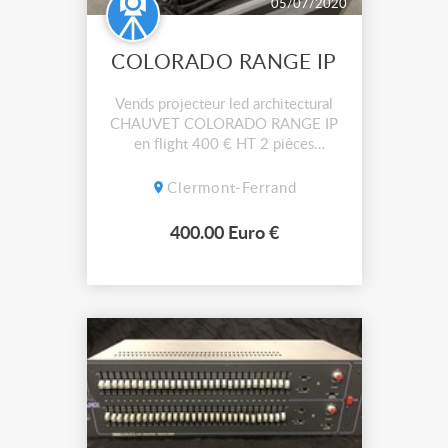
05/07/2020
COLORADO RANGE IP
Vends projecteur led architectural
CHAUVET COLORADO RANGE IP
en flight 400 € HT 2 pièces
disponibles
Clermont-Ferrand
400.00 Euro €