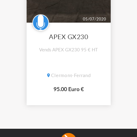
05/07/2020
APEX GX230
Vends APEX GX230 95 € HT
Clermont-Ferrand
95.00 Euro €