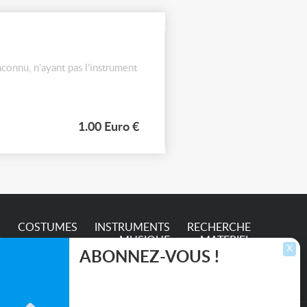
connu, n'ayant pas l'instrument
1.00 Euro €
S
COSTUMES
INSTRUMENTS
RECHERCHE
MUSIQUE
MATERIEL
X
ABONNEZ-VOUS !
Inscrivez-vous pour recevoir les dernières
annonces, mises à jour et offres spéciales
directement dans votre boîte de réception.