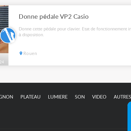
Donne pédale VP2 Casio
Donne cette pédale pour clavier. Etat de fonctionnement in
à disposition.
Rouen
24
IGNON
PLATEAU
LUMIERE
SON
VIDEO
AUTRE