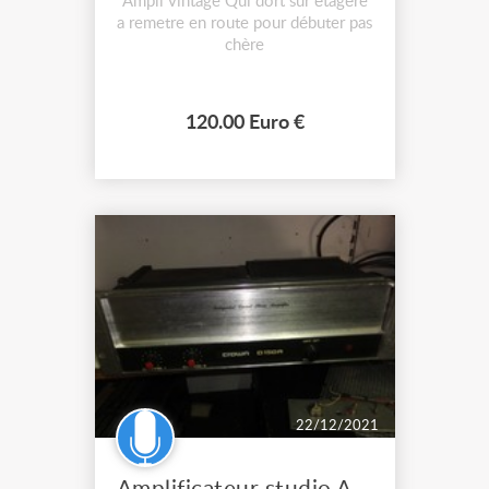
Ampli vintage Qui dort sur étagère
a remetre en route pour débuter pas
chère
120.00 Euro €
22/12/2021