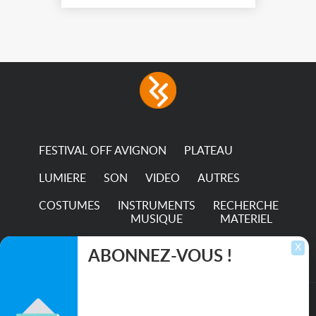
FESTIVAL OFF AVIGNON
PLATEAU
LUMIERE
SON
VIDEO
AUTRES
COSTUMES
INSTRUMENTS
RECHERCHE
MUSIQUE
MATERIEL
TRANSPORTS
X
ABONNEZ-VOUS !
Inscrivez-vous pour recevoir les dernières
annonces, mises à jour et offres spéciales
directement dans votre boîte de réception.
©2026. All rights reserved recupscene.com