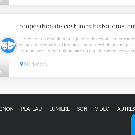
21
Créatrice et artiste de mode, je crée des tenues et costumes
tenues et accessoires Hommes Femmes et Enfants uniques h
pour un art de vivre unique haut en couleurs avec des valeu
souhaite de ce fait transmettre....
Merlimont
21
IGNON
PLATEAU
LUMIERE
SON
VIDEO
AUTRE