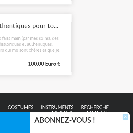
proposition de costumes historiques authentiques pour tournage et événements cinématographiques
 faits main (par mes soins), des
istoriques et authentiques,
rs qui me sont chères et que je
100.00 Euro €
S
COSTUMES
INSTRUMENTS
RECHERCHE
MUSIQUE
MATERIEL
X
ABONNEZ-VOUS !
Inscrivez-vous pour recevoir les dernières