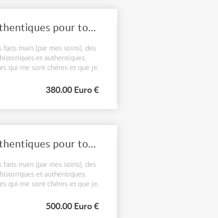
proposition de costumes historiques authentiques pour tournage et événements cinématographiques
 faits main (par mes soins), des
istoriques et authentiques,
rs qui me sont chères et que je
380.00 Euro €
proposition de costumes historiques authentiques pour tournage et événements cinématographiques
 faits main (par mes soins), des
istoriques et authentiques,
rs qui me sont chères et que je
500.00 Euro €