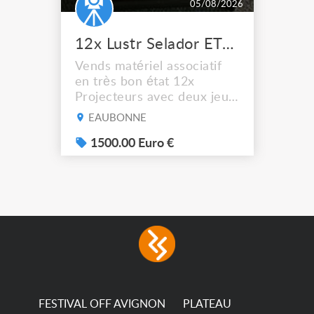
05/08/2026
12x Lustr Selador ETC Led 7x colors filtres
Vends matériel associatif
en très bon état 12x
Projecteurs avec deux jeux
de filtre filtre Lustr Selador
EAUBONNE
(7x color) Colour Mixing
system – seven colour
1500.00 Euro €
LEDs providing the
broadest colour spectrum
in any LED fixture
Incandescent-quality light
with low power
consumption The
permanence of a 50,000-
hour...
FESTIVAL OFF AVIGNON
PLATEAU