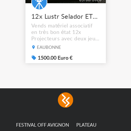
05/08/2026
12x Lustr Selador ETC Led 7x colors filtres
Vends matériel associatif
en très bon état 12x
Projecteurs avec deux jeux
de filtre filtre Lustr Selador
EAUBONNE
(7x color) Colour Mixing
system – seven colour
1500.00 Euro €
LEDs providing the
broadest colour spectrum
in any LED fixture
Incandescent-quality light
with low power
consumption The
permanence of a 50,000-
hour...
FESTIVAL OFF AVIGNON
PLATEAU