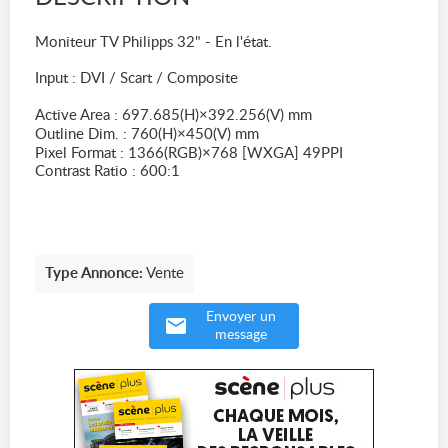
Moniteur TV Philipps 32" - En l'état.
Input : DVI / Scart / Composite
Active Area : 697.685(H)×392.256(V) mm
Outline Dim. : 760(H)×450(V) mm
Pixel Format : 1366(RGB)×768 [WXGA] 49PPI
Contrast Ratio : 600:1
Type Annonce:
Vente
Envoyer un
message