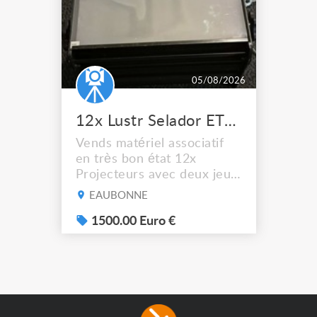
05/08/2026
12x Lustr Selador ETC Led 7x colors filtres
Vends matériel associatif
en très bon état 12x
Projecteurs avec deux jeux
de filtre filtre Lustr Selador
EAUBONNE
(7x color) Colour Mixing
system – seven colour
1500.00 Euro €
LEDs providing the
broadest colour spectrum
in any LED fixture
Incandescent-quality light
with low power
consumption The