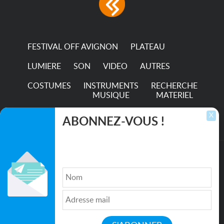
permanence of a 50,000-
hour...
FESTIVAL OFF AVIGNON
PLATEAU
LUMIERE
SON
VIDEO
AUTRES
COSTUMES
INSTRUMENTS
RECHERCHE
MUSIQUE
MATERIEL
TRANSPORTS
X
ABONNEZ-VOUS !
Inscrivez-vous pour recevoir les dernières
annonces, mises à jour et offres spéciales
directement dans votre boîte de réception.
©2026. All rights reserved recupscene.com
Qui sommes nous ?
|
Médias
|
Newsletter
|
CGU
|
Politique de confidentialité
|
Partenaires
|
Mentions légales
|
Contact