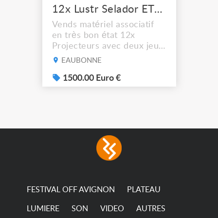
12x Lustr Selador ETC Led 7x colors filtres
Vends matériel associatif
en très bon état 12x
Projecteurs avec deux jeux
de filtre filtre Lustr Selador
EAUBONNE
(7x color) Colour Mixing
system – seven colour
1500.00 Euro €
LEDs providing the
broadest colour spectrum
in any LED fixture
Incandescent-quality light
with low power
consumption The
permanence of a 50,000-
hour...
FESTIVAL OFF AVIGNON
PLATEAU
LUMIERE
SON
VIDEO
AUTRES