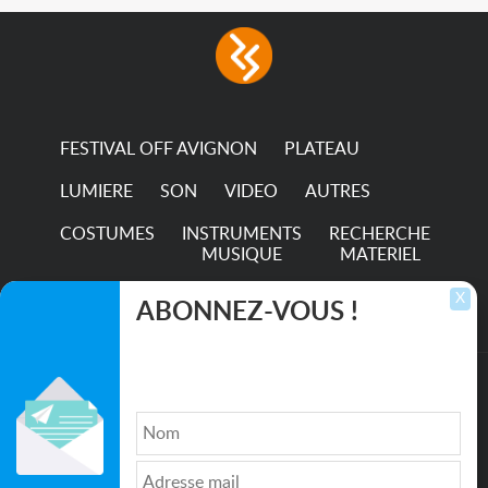
FESTIVAL OFF AVIGNON
PLATEAU
LUMIERE
SON
VIDEO
AUTRES
COSTUMES
INSTRUMENTS
RECHERCHE
MUSIQUE
MATERIEL
TRANSPORTS
X
ABONNEZ-VOUS !
Inscrivez-vous pour recevoir les dernières
annonces, mises à jour et offres spéciales
directement dans votre boîte de réception.
©2026. All rights reserved recupscene.com
Qui sommes nous ?
|
Médias
|
Newsletter
|
CGU
|