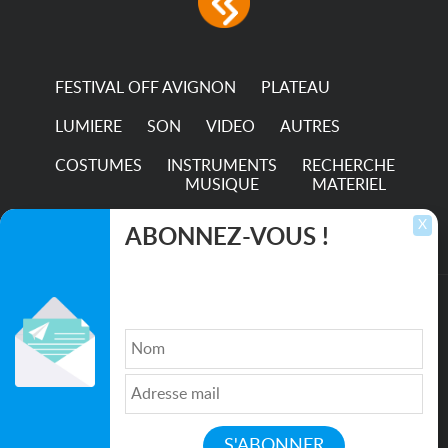
FESTIVAL OFF AVIGNON
PLATEAU
LUMIERE
SON
VIDEO
AUTRES
COSTUMES
INSTRUMENTS
RECHERCHE
MUSIQUE
MATERIEL
TRANSPORTS
X
ABONNEZ-VOUS !
Inscrivez-vous pour recevoir les dernières
annonces, mises à jour et offres spéciales
directement dans votre boîte de réception.
©2026. All rights reserved recupscene.com
Qui sommes nous ?
|
Médias
|
Newsletter
|
CGU
|
Politique de confidentialité
|
Partenaires
|
Mentions légales
|
Contact