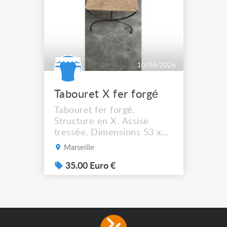
10/08/2026
Tabouret X fer forgé
Tabouret fer forgé.
Structure en X. Assise
tressée. Dimensions 53 x
44 cm. Hauteur assise :
Marseille
41,5 cm Solide et stable. A
récupérer à Marseille
35.00 Euro €
13012.