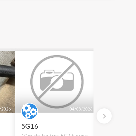
/2026
04/08/2026
5G16
2 BT 500