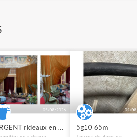
S
05/08/2026
04/08
URGENT rideaux en velours de soie
5g10 65m