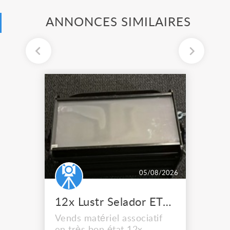
ANNONCES SIMILAIRES
05/08/2026
12x Lustr Selador ETC Led 7x colors filtres
Vends matériel associatif
en très bon état 12x