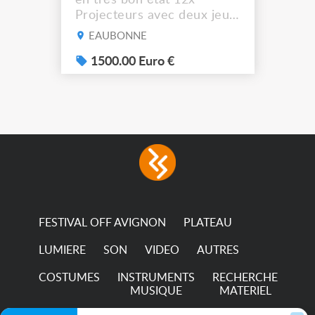
Projecteurs avec deux jeux
de filtre filtre Lustr Selador
EAUBONNE
(7x color) Colour Mixing
system – seven colour
1500.00 Euro €
LEDs providing the
broadest colour spectrum
in any LED fixture
Incandescent-quality light
with low power
consumption The
permanence of a 50,000-
hour...
FESTIVAL OFF AVIGNON
PLATEAU
LUMIERE
SON
VIDEO
AUTRES
COSTUMES
INSTRUMENTS
RECHERCHE
MUSIQUE
MATERIEL