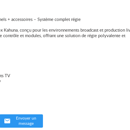
ls + accessoires – Système complet régie
x Kahuna, conçu pour les environnements broadcast et production li
e contrôle et modules, offrant une solution de régie polyvalente et
nts TV
y
Envoyer un
message