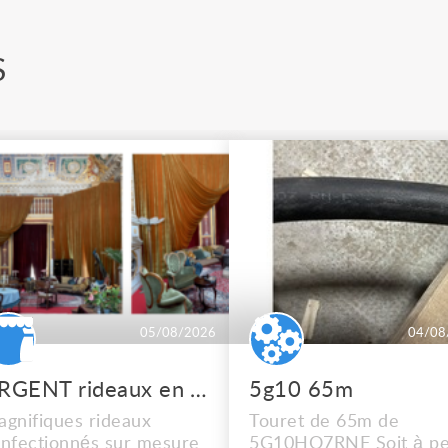
S
05/08/2026
04/08
URGENT rideaux en velours de soie
5g10 65m
gnifiques rideaux
Touret de 65m de
nfectionnés sur mesure
5G10HO7RNF Soit à pe