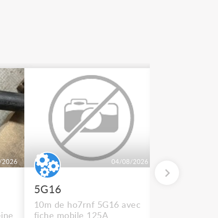
/2026
04/08/2026
5G16
2 BT 500
10m de ho7rnf 5G16 avec
En état de m
ine
fiche mobile 125A