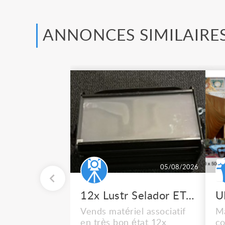
ANNONCES SIMILAIRE
05/08/2026
12x Lustr Selador ETC Led 7x colors filtres
Vends matériel associatif
Ma
en très bon état 12x
co