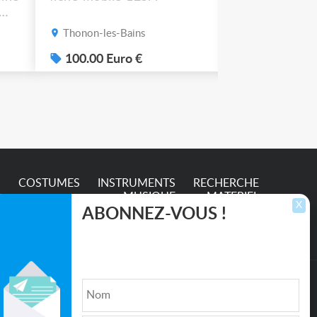
Thonon-les-Bains
Thonon-les-B
s
100.00 Euro €
50.00 Euro
e
S
COSTUMES
INSTRUMENTS
RECHERCHE
MUSIQUE
MATERIEL
X
ABONNEZ-VOUS !
Inscrivez-vous pour recevoir les dernières
annonces, mises à jour et offres spéciales
directement dans votre boîte de réception.
lture et de l'Entertainment