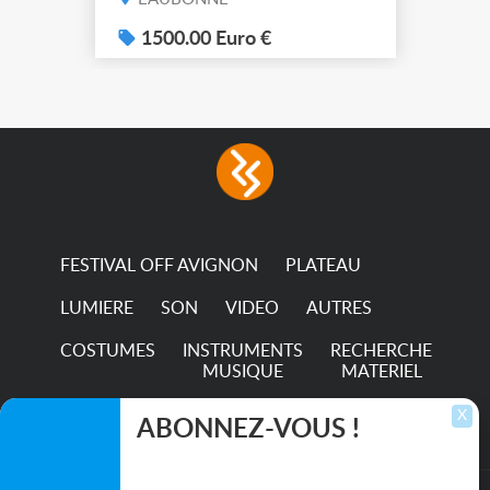
(7x color) Colour Mixing
system – seven colour
1500.00 Euro €
LEDs providing the
broadest colour spectrum
in any LED fixture
Incandescent-quality light
with low power
consumption The
permanence of a 50,000-
hour...
FESTIVAL OFF AVIGNON
PLATEAU
LUMIERE
SON
VIDEO
AUTRES
COSTUMES
INSTRUMENTS
RECHERCHE
MUSIQUE
MATERIEL
TRANSPORTS
X
ABONNEZ-VOUS !
Inscrivez-vous pour recevoir les dernières
annonces, mises à jour et offres spéciales