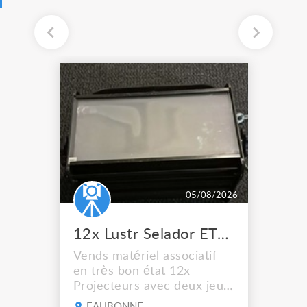
05/08/2026
12x Lustr Selador ETC Led 7x colors filtres
Vends matériel associatif
en très bon état 12x
Projecteurs avec deux jeux
de filtre filtre Lustr Selador
EAUBONNE