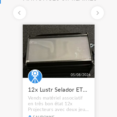
05/08/2026
12x Lustr Selador ETC Led 7x colors filtres
Vends matériel associatif
en très bon état 12x
Projecteurs avec deux jeux
de filtre filtre Lustr Selador