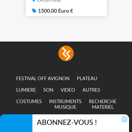
EAUBONNE
(7x color) Colour Mixing
system – seven colour
1500.00 Euro €
LEDs providing the
broadest colour spectrum
in any LED fixture
Incandescent-quality light
with low power
consumption The
permanence of a 50,000-
hour...
FESTIVAL OFF AVIGNON
PLATEAU
LUMIERE
SON
VIDEO
AUTRES
COSTUMES
INSTRUMENTS
RECHERCHE
MUSIQUE
MATERIEL
TRANSPORTS
X
ABONNEZ-VOUS !