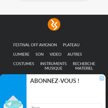
FESTIVAL OFF AVIGNON
PLATEAU
LUMIERE
SON
VIDEO
AUTRES
COSTUMES
INSTRUMENTS
RECHERCHE
MUSIQUE
MATERIEL
TRANSPORTS
X
ABONNEZ-VOUS !
Inscrivez-vous pour recevoir les dernières
annonces, mises à jour et offres spéciales
directement dans votre boîte de réception.
©2026. All rights reserved recupscene.com