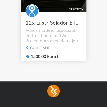
05/08/2026
12x Lustr Selador ETC Led 7x colors filtres
Vends matériel associatif
en très bon état 12x
Projecteurs avec deux jeux
de filtre filtre Lustr Selador
EAUBONNE
(7x color) Colour Mixing
system – seven colour
1500.00 Euro €
LEDs providing the
broadest colour spectrum
in any LED fixture
Incandescent-quality light
with low power
consumption The
permanence of a 50,000-
hour...