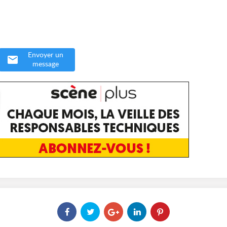
Envoyer un
message