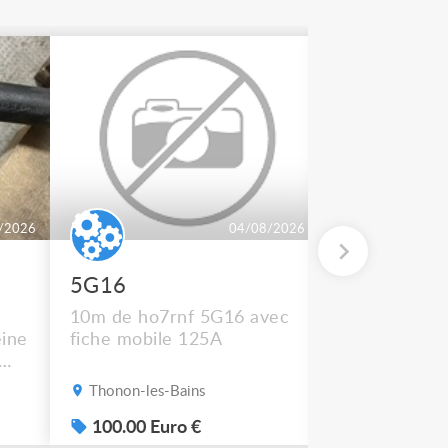
/2026
04/08/2026
5G16
2 BT 500
10m de ho7rnf 5G16 avec
En état de m
ine
fiche mobile 125A
Thonon-les-Bains
Thonon-les-B
s
100.00 Euro €
50.00 Euro