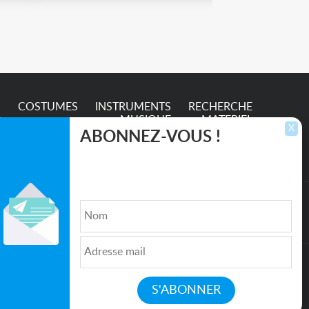
e
S
COSTUMES
INSTRUMENTS
RECHERCHE
MUSIQUE
MATERIEL
X
ABONNEZ-VOUS !
Inscrivez-vous pour recevoir les dernières
annonces, mises à jour et offres spéciales
directement dans votre boîte de réception.
lture et de l'Entertainment
Qui sommes nous ?
|
Médias
|
Newsletter
|
CGU
|
Politique de confidentialité
|
Partenaires
|
Mentions légales
|
Contact