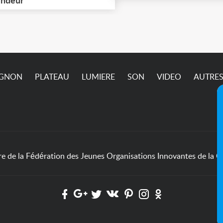
cupérer à Ivry-sur-Seine
ndeur
passe pas sur l’annonc
4) jusqu'à ce vendredi 7
ût (matin) inclus. Pric et
dalités à définir
semble.
IGNON
PLATEAU
LUMIERE
SON
VIDEO
AUTRE
de la Fédération des Jeunes Organisations Innovantes de la Cu