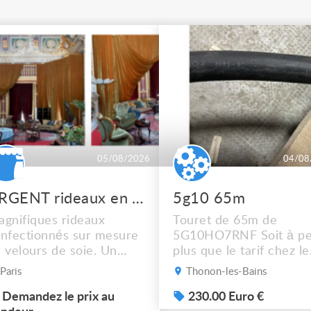
05/08/2026
04/08
URGENT rideaux en velours de soie
5g10 65m
gnifiques rideaux
Touret de 65m de
nfectionnés sur mesure
5G10HO7RNF Soit à pe
 velours de soie. Un
plus que le tarif chez le
dre de scène rouge, un
récupérateur Mais
Paris
Thonon-les-Bains
eu + des rideaux isolés.
dépêchez vous !! Photo
 dossier en photos. À
Demandez le prix au
sup sur demande ça ne
230.00 Euro €