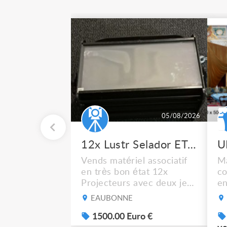
05/08/2026
12x Lustr Selador ETC Led 7x colors filtres
Vends matériel associatif
Ma
en très bon état 12x
co
Projecteurs avec deux jeux
en
de filtre filtre Lustr Selador
ca
EAUBONNE
(7x color) Colour Mixing
bl
system – seven colour
1500.00 Euro €
Cf