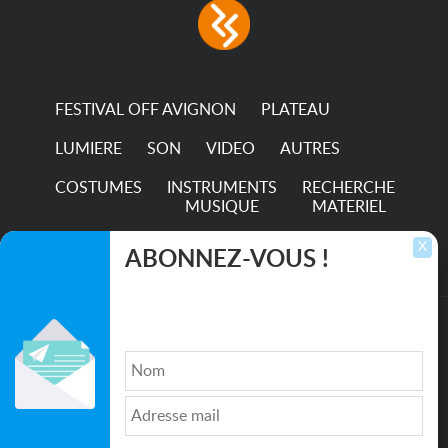
consumption The
permanence of a 50,000-
hour...
FESTIVAL OFF AVIGNON
PLATEAU
LUMIERE
SON
VIDEO
AUTRES
COSTUMES
INSTRUMENTS
RECHERCHE
MUSIQUE
MATERIEL
TRANSPORTS
X
ABONNEZ-VOUS !
Inscrivez-vous pour recevoir les dernières
annonces, mises à jour et offres spéciales
directement dans votre boîte de réception.
©2026. All rights reserved recupscene.com
Qui sommes nous ?
|
Médias
|
Newsletter
|
CGU
|
Politique de confidentialité
|
Partenaires
|