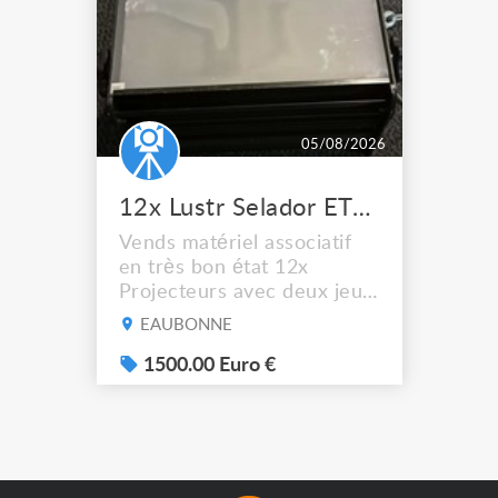
05/08/2026
12x Lustr Selador ETC Led 7x colors filtres
Vends matériel associatif
en très bon état 12x
Projecteurs avec deux jeux
de filtre filtre Lustr Selador
EAUBONNE
(7x color) Colour Mixing
system – seven colour
1500.00 Euro €
LEDs providing the
broadest colour spectrum
in any LED fixture
Incandescent-quality light
with low power