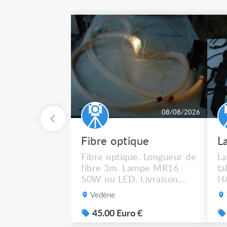
08/08/2026
Fibre optique
Fibre optique. Longueur de
La
fibre 3m. Lampe MR16
t
50W ou LED. Livraison
HA
possible.
M
Vedène
gr
po
45.00 Euro €