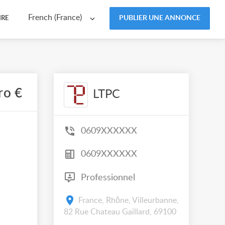
French (France)
PUBLIER UNE ANNONCE
IRE
ro €
LTPC
0609XXXXXX
0609XXXXXX
Professionnel
France, Rhône, Villeurbanne,
82 Rue Chateau Gaillard, 69100