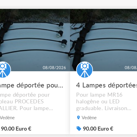
08/08/2026
08/08
Lampe déportée pour tableau PROCEDES HALLIER
mpe déportée pour
Pour lampe MR16
ableau PROCEDES
halogène ou LED
LLIER. Pour lampe
graduable. Livraison
R16 halogène ou LED
possible. 90€ le lot de 4
Vedène
Vedène
aduable. Livraison
ssible. 90€ le lot de 4.
90.00 Euro €
90.00 Euro €