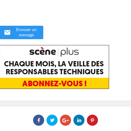
Envoyer un
message