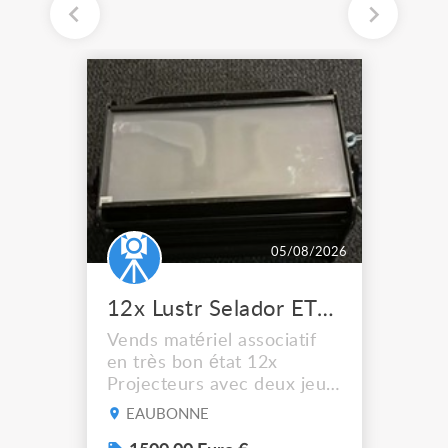
05/08/2026
12x Lustr Selador ETC Led 7x colors filtres
Vends matériel associatif
en très bon état 12x
Projecteurs avec deux jeux
de filtre filtre Lustr Selador
EAUBONNE
(7x color) Colour Mixing