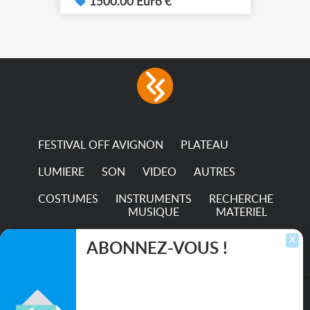
system – seven colour
1500.00 Euro €
LEDs providing the
broadest colour spectrum
in any LED fixture
Incandescent-quality light
with low power
consumption The
permanence of a 50,000-
hour...
FESTIVAL OFF AVIGNON
PLATEAU
LUMIERE
SON
VIDEO
AUTRES
COSTUMES
INSTRUMENTS
RECHERCHE
MUSIQUE
MATERIEL
TRANSPORTS
X
ABONNEZ-VOUS !
Inscrivez-vous pour recevoir les dernières
annonces, mises à jour et offres spéciales
directement dans votre boîte de réception.
©2026. All rights reserved recupscene.com