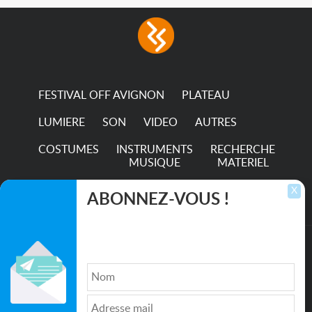
with low power
consumption The
permanence of a 50,000-
hour...
FESTIVAL OFF AVIGNON
PLATEAU
LUMIERE
SON
VIDEO
AUTRES
COSTUMES
INSTRUMENTS
RECHERCHE
MUSIQUE
MATERIEL
TRANSPORTS
X
ABONNEZ-VOUS !
Inscrivez-vous pour recevoir les dernières
annonces, mises à jour et offres spéciales
directement dans votre boîte de réception.
©2026. All rights reserved recupscene.com
Qui sommes nous ?
|
Médias
|
Newsletter
|
CGU
|