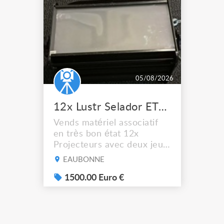
05/08/2026
12x Lustr Selador ETC Led 7x colors filtres
Vends matériel associatif
en très bon état 12x
Projecteurs avec deux jeux
de filtre filtre Lustr Selador
EAUBONNE
(7x color) Colour Mixing
system – seven colour
1500.00 Euro €
LEDs providing the
broadest colour spectrum
in any LED fixture
Incandescent-quality light