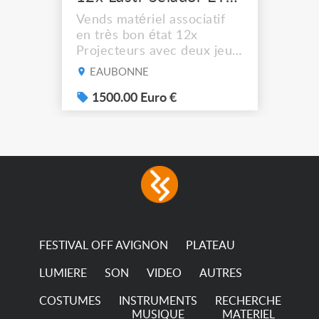
Vends matériel associatif
en très bon état 12x
Projecteurs avec deux jeux
de filtre filtre Lustr Selador
EAUBONNE
(7x color) Colour Mixing
system – seven colour
1500.00 Euro €
LEDs providing the
broadest colour spectrum
in any LED fixture
Incandescent-quality light
with low power
consumption The
permanence of a 50,000-
hour...
FESTIVAL OFF AVIGNON
PLATEAU
LUMIERE
SON
VIDEO
AUTRES
COSTUMES
INSTRUMENTS
RECHERCHE
MUSIQUE
MATERIEL