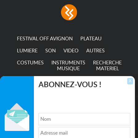
FESTIVAL OFF AVIGNON
PLATEAU
LUMIERE
SON
VIDEO
AUTRES
COSTUMES
INSTRUMENTS
RECHERCHE
MUSIQUE
MATERIEL
TRANSPORTS
X
ABONNEZ-VOUS !
Inscrivez-vous pour recevoir les dernières
annonces, mises à jour et offres spéciales
directement dans votre boîte de réception.
©2026. All rights reserved recupscene.com
Qui sommes nous ?
|
Médias
|
Newsletter
|
CGU
|