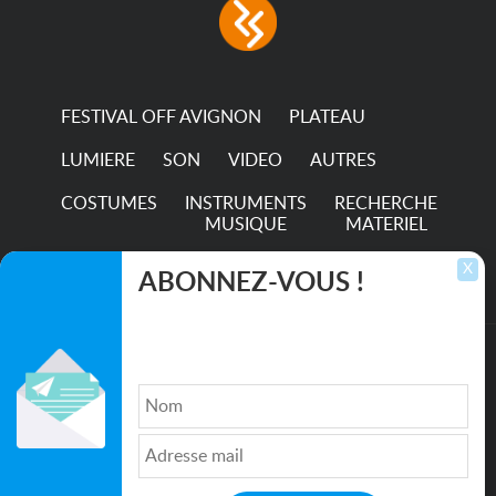
FESTIVAL OFF AVIGNON
PLATEAU
LUMIERE
SON
VIDEO
AUTRES
COSTUMES
INSTRUMENTS
RECHERCHE
MUSIQUE
MATERIEL
TRANSPORTS
X
ABONNEZ-VOUS !
Inscrivez-vous pour recevoir les dernières
annonces, mises à jour et offres spéciales
directement dans votre boîte de réception.
©2026. All rights reserved recupscene.com
Qui sommes nous ?
|
Médias
|
Newsletter
|
CGU
|
Politique de confidentialité
|
Partenaires
|