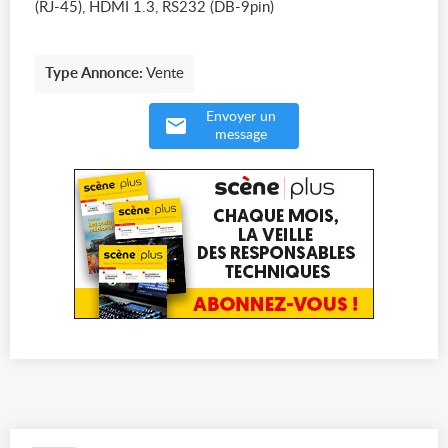
(RJ-45), HDMI 1.3, RS232 (DB-9pin)
Type Annonce:
Vente
Envoyer un
message