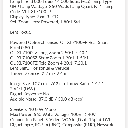
Lamp Life: 3,000 hours / 4,000 hours (eco) Lamp Type:
UHP Lamp Wattage: 350 Watts Lamp Quantity: 1 Lamp
Code: VLT-XL7100LP
Display Type: 2 cm 3 LCD
Std. Zoom Lens: Powered, 1.80:1 Std.
Lens Focus:
Powered Optional Lenses: OL-XL7100FR Rear Short
Fixed 0.80:1
OL-XL7100LZ Long Zoom 2.50:1-4.40:1
OL-XL7100SZ Short Zoom 1.20:1-1.50:1
OL-XL7100TZ Tele Zoom 4.20:1-7.20:1
Lens Shift: Horizontal & Vertical
Throw Distance: 2.2 m - 9.4 m
Image Size: 102 cm - 762 cm Throw Ratio: 1.47:1 -
2.64:1 (D:W)
Digital Keystone: No
Audible Noise: 37.0 dB / 30.0 dB (eco)
Speakers: 10.0 W Mono
Max Power: 560 Watts Voltage: 100V - 240V
Connection Panel: S-Video, VGA In (Dsub-15pin), DVI
Digital Input, RGB In (BNC), Composite (BNC), Network