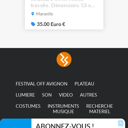
tressée. Dimensions 53 x
44 cm. Hauteur assise :
Marseille
41,5 cm Solide et stable. A
récupérer à Marseille
35.00 Euro €
13012.
FESTIVAL OFF AVIGNON
PLATEAU
LUMIERE
SON
VIDEO
AUTRES
COSTUMES
INSTRUMENTS
RECHERCHE
MUSIQUE
MATERIEL
TRANSPORTS
X
ABONNEZ-VOUS !