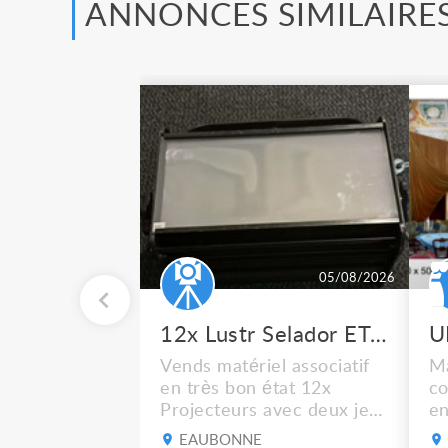
ANNONCES SIMILAIRE
05/08/2026
12x Lustr Selador ETC Led 7x colors filtres
Vends matériel associatif
Ma
en très bon état 12x
co
Projecteurs avec deux jeux
en
de filtre filtre Lustr Selador
ca
EAUBONNE