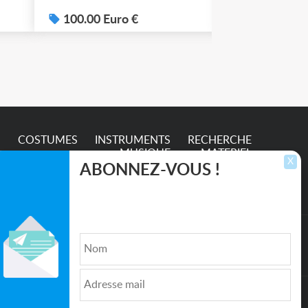
s
100.00 Euro €
50.00 Euro
e
S
COSTUMES
INSTRUMENTS
RECHERCHE
MUSIQUE
MATERIEL
X
ABONNEZ-VOUS !
Inscrivez-vous pour recevoir les dernières
annonces, mises à jour et offres spéciales
directement dans votre boîte de réception.
lture et de l'Entertainment
Qui sommes nous ?
|
Médias
|
Newsletter
|
CGU
|