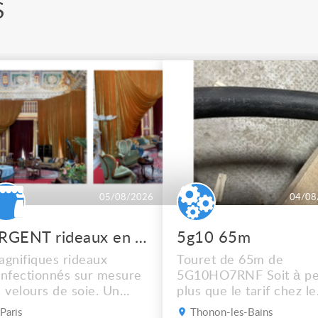
S
05/08/2026
04/08
URGENT rideaux en velours de soie
5g10 65m
gnifiques rideaux
Touret de 65m de
nfectionnés sur mesure
5G10HO7RNF Soit à pe
 velours de soie. Un
plus que le tarif chez le
dre de scène rouge, un
récupérateur Mais
Paris
Thonon-les-Bains