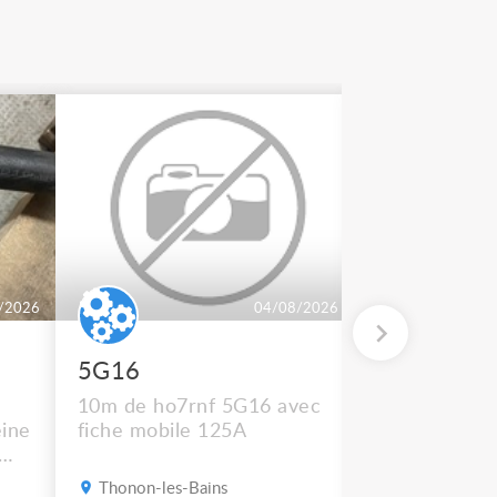
/2026
04/08/2026
5G16
2 BT 500
10m de ho7rnf 5G16 avec
En état de m
ine
fiche mobile 125A
Thonon-les-Bains
Thonon-les-B