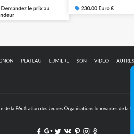
eu + des rideaux isolés.
dépêchez vous !! Photo
 dossier en photos. À
Demandez le prix au
sup sur demande ça ne
230.00 Euro €
cupérer à Ivry-sur-Seine
ndeur
passe pas sur l’annonc
4) jusqu'à ce vendredi 7
ût (matin) inclus. Pric et
dalités à définir
semble.
IGNON
PLATEAU
LUMIERE
SON
VIDEO
AUTRE
de la Fédération des Jeunes Organisations Innovantes de la Cu