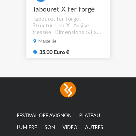
Tabouret X fer forgé
Tabouret fer forgé.
Structure en X. Assise
tressée. Dimensions 53 x
44 cm. Hauteur assise :
Marseille
41,5 cm Solide et stable. A
récupérer à Marseille
35.00 Euro €
13012.
FESTIVAL OFF AVIGNON
PLATEAU
LUMIERE
SON
VIDEO
AUTRES