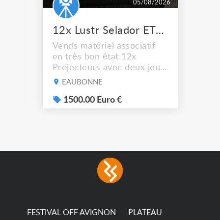
05/08/2026
12x Lustr Selador ETC Led 7x colors filtres
Vends matériel associatif
en très bon état 12x
Projecteurs avec deux jeux
de filtre filtre Lustr Selador
EAUBONNE
(7x color) Colour Mixing
system – seven colour
1500.00 Euro €
LEDs providing the
broadest colour spectrum
in any LED fixture
Incandescent-quality light
with low power
consumption The
permanence of a 50,000-
hour...
FESTIVAL OFF AVIGNON
PLATEAU