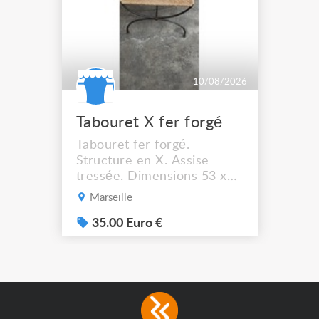
10/08/2026
Tabouret X fer forgé
Tabouret fer forgé.
Structure en X. Assise
tressée. Dimensions 53 x
44 cm. Hauteur assise :
Marseille
41,5 cm Solide et stable. A
récupérer à Marseille
35.00 Euro €
13012.