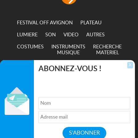
FESTIVAL OFF AVIGNON
PLATEAU
LUMIERE
SON
VIDEO
AUTRES
COSTUMES
INSTRUMENTS
RECHERCHE
MUSIQUE
MATERIEL
TRANSPORTS
X
ABONNEZ-VOUS !
Inscrivez-vous pour recevoir les dernières
annonces, mises à jour et offres spéciales
directement dans votre boîte de réception.
©2026. All rights reserved recupscene.com
Qui sommes nous ?
|
Médias
|
Newsletter
|
CGU
|
Politique de confidentialité
|
Partenaires
|
Mentions légales
|
Contact