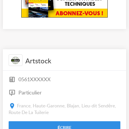
Artstock
0561XXXXXX
Particulier
France, Haute-Garonne, Blajan, Lieu-dit Sendère,
Route De La Tuilerie
ÉCRIRE