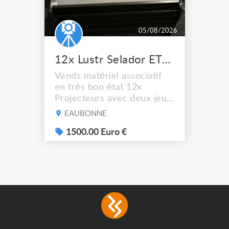
05/08/2026
12x Lustr Selador ETC Led 7x colors filtres
Vends matériel associatif
en très bon état 12x
Projecteurs avec deux jeux
de filtre filtre Lustr Selador
EAUBONNE
(7x color) Colour Mixing
system – seven colour
1500.00 Euro €
LEDs providing the
broadest colour spectrum
in any LED fixture
Incandescent-quality light
with low power
consumption The
permanence of a 50,000-
hour...