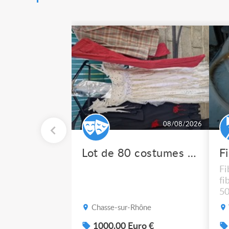
08/08/2026
Lot de 80 costumes de scène pro
F
Fi
fi
50
po
Chasse-sur-Rhône
1000.00 Euro €