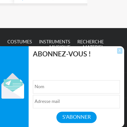
S
COSTUMES
INSTRUMENTS
RECHERCHE
MUSIQUE
MATERIEL
X
ABONNEZ-VOUS !
Inscrivez-vous pour recevoir les dernières
annonces, mises à jour et offres spéciales
directement dans votre boîte de réception.
lture et de l'Entertainment
Qui sommes nous ?
|
Médias
|
Newsletter
|
CGU
|
Politique de confidentialité
|
Partenaires
|
Mentions légales
|
Contact