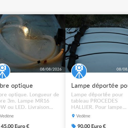
08/08/2026
08/08
ibre optique
bre optique. Longueur de
Lampe déportée pour
bre 3m. Lampe MR16
tableau PROCEDES
W ou LED. Livraison
HALLIER. Pour lampe
ssible.
MR16 halogène ou LED
Vedène
Vedène
graduable. Livraison
possible. 90€ le lot de 4
45.00 Euro €
90.00 Euro €